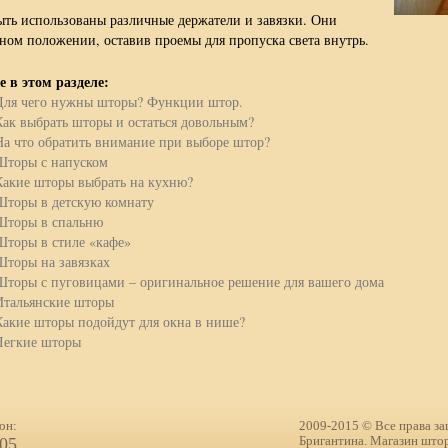
быть использованы различные держатели и завязки. Они
ном положении, оставив проемы для пропуска света внутрь.
 в этом разделе:
Для чего нужны шторы? Функции штор.
Как выбрать шторы и остаться довольным?
На что обратить внимание при выборе штор?
Шторы с напуском
Какие шторы выбрать на кухню?
Шторы в детскую комнату
Шторы в спальню
Шторы в стиле «кафе»
Шторы на завязках
Шторы с пуговицами – оригинальное решение для вашего дома
Итальянские шторы
Какие шторы подойдут для окна в нише?
Легкие шторы
он:
2009-2015 © Все права 
-05
Бригантина. Магазин што