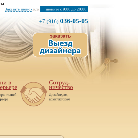
ты
Заказать звонок
или
звоните с 9:00 до 20:00
036-05-05
+7 (916)
ни в
Сотруд-
ерьере
ничество
ры тканей
Дизайнерам,
ерьере
архитекторам