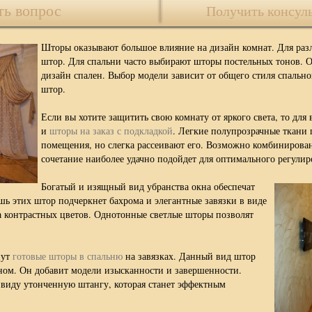
ть вопрос
Получить консул
Шторы оказывают большое влияние на дизайн комнат. Для раз
штор. Для спальни часто выбирают шторы постельных тонов. 
дизайн спален. Выбор модели зависит от общего стиля спальн
штор.
Если вы хотите защитить свою комнату от яркого света, то дл
и
шторы на заказ с подкладкой
. Легкие полупрозрачные ткани 
помещения, но слегка рассеивают его. Возможно комбинирова
сочетание наиболее удачно подойдет для оптимального регулир
Богатый и изящный вид убранства окна обеспечат
ь этих штор подчеркнет бахрома и элегантные завязки в виде
а контрастных цветов. Однотонные светлые шторы позволят
нут
готовые шторы в спальню
на завязках. Данный вид штор
ном. Он добавит модели изысканности и завершенности.
а виду утонченную штангу, которая станет эффектным