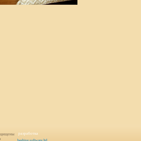
разработка
защищены
р
beehive software ltd.