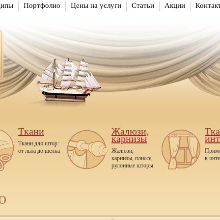
ципы
Портфолио
Цены на услуги
Статьи
Акции
Контак
Ткани
Жалюзи,
Тка
карнизы
инт
Ткани для штор:
от льна до шелка
Жалюзи,
Приме
карнизы, плиссе,
в инт
рулонные шторы
ю