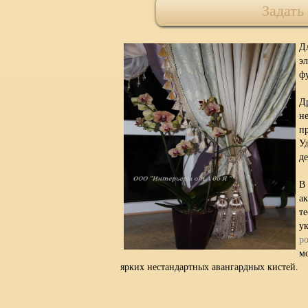
Задать
Д
э
ф
Д
не
п
У
де
В
ак
т
у
р
м
ярких нестандартных авангардных кистей.